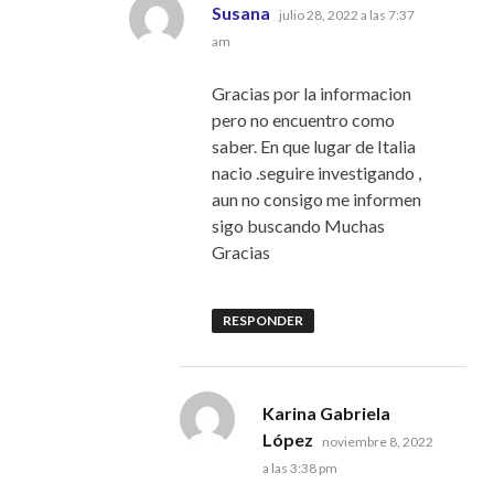
dice:
Susana
julio 28, 2022 a las 7:37
am
Gracias por la informacion
pero no encuentro como
saber. En que lugar de Italia
nacio .seguire investigando ,
aun no consigo me informen
sigo buscando Muchas
Gracias
RESPONDER
Karina Gabriela
dice:
López
noviembre 8, 2022
a las 3:38 pm