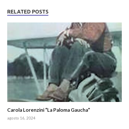
at
e
itt
ar
s
b
er
e
RELATED POSTS
A
o
p
o
p
k
Carola Lorenzini “La Paloma Gaucha”
agosto 16, 2024