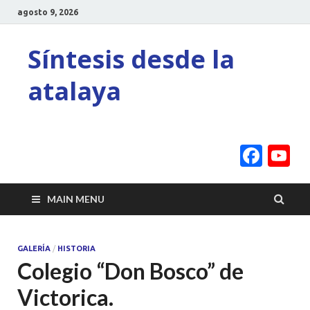
agosto 9, 2026
Síntesis desde la
atalaya
Face
Y
C
MAIN MENU
GALERÍA
/
HISTORIA
Colegio “Don Bosco” de
Victorica.