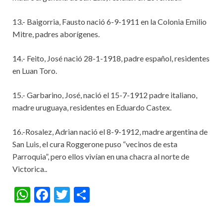
13.- Baigorria, Fausto nació 6-9-1911 en la Colonia Emilio
Mitre, padres aborígenes.
14.- Feito, José nació 28-1-1918, padre español, residentes
en Luan Toro.
15.- Garbarino, José, nació el 15-7-1912 padre italiano,
madre uruguaya, residentes en Eduardo Castex.
16.-Rosalez, Adrian nació el 8-9-1912, madre argentina de
San Luis, el cura Roggerone puso “vecinos de esta
Parroquia”, pero ellos vivían en una chacra al norte de
Victorica..
W
F
T
S
h
ac
w
h