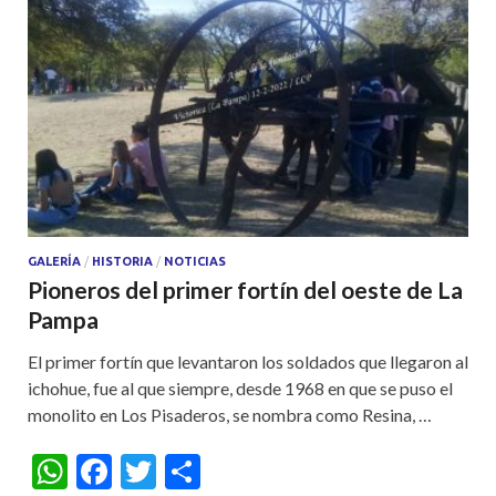
GALERÍA
/
HISTORIA
/
NOTICIAS
Pioneros del primer fortín del oeste de La
Pampa
El primer fortín que levantaron los soldados que llegaron al
ichohue, fue al que siempre, desde 1968 en que se puso el
monolito en Los Pisaderos, se nombra como Resina, …
W
F
T
S