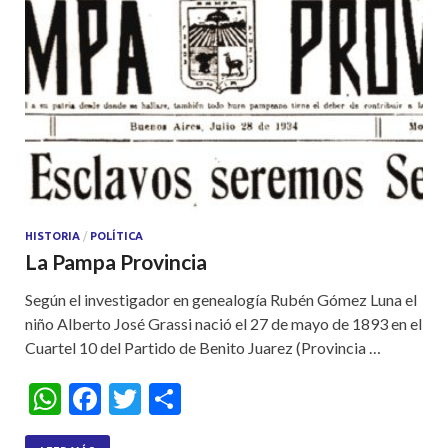
HISTORIA
/
POLÍTICA
La Pampa Provincia
Según el investigador en genealogía Rubén Gómez Luna el
niño Alberto José Grassi nació el 27 de mayo de 1893 en el
Cuartel 10 del Partido de Benito Juarez (Provincia …
W
F
T
S
h
ac
w
h