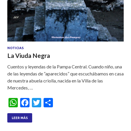
NOTICIAS
La Viuda Negra
Cuentos y leyendas de la Pampa Central. Cuando niño, una
de las leyendas de “aparecidos” que escuchábamos en casa
de nuestra abuela criolla, nacida en la Villa de las
Mercedes, …
W
F
T
S
h
ac
w
h
at
e
itt
ar
LEER MÁS
s
b
er
e