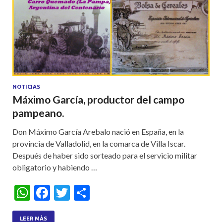
NOTICIAS
Máximo García, productor del campo
pampeano.
Don Máximo García Arebalo nació en España, en la
provincia de Valladolid, en la comarca de Villa Iscar.
Después de haber sido sorteado para el servicio militar
obligatorio y habiendo …
W
F
T
S
h
ac
w
h
LEER MÁS