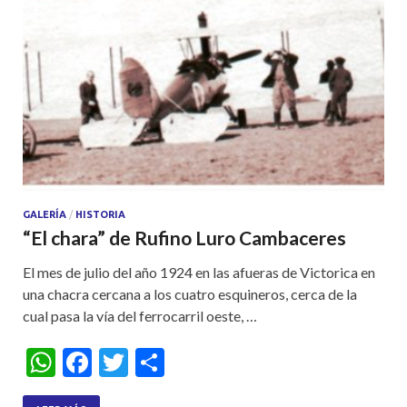
GALERÍA
/
HISTORIA
“El chara” de Rufino Luro Cambaceres
El mes de julio del año 1924 en las afueras de Victorica en
una chacra cercana a los cuatro esquineros, cerca de la
cual pasa la vía del ferrocarril oeste, …
W
F
T
S
h
ac
w
h