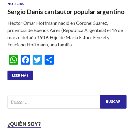
NOTICIAS
Sergio Denis cantautor popular argentino
Héctor Omar Hoffmann nació en Coronel Suarez,
provincia de Buenos Aires (República Argentina) el 16 de
marzo del año 1949. Hijo de María Esther Fenzel y
Feliciano Hoffmann, una familia …
W
F
T
S
h
ac
w
h
at
e
itt
ar
LEER MÁS
s
b
er
e
A
o
p
o
p
k
¿QUIÉN SOY?