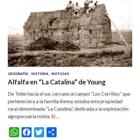
GEOGRAFÍA
/
HISTORIA
/
NOTICIAS
Alfalfa en “La Catalina” de Young
De Telén hacia el sur, cercano al campo “Los Cerrillos” que
perteneciera a la familia Kenny, estaba esta propiedad
rural denominada “La Catalina”, dedicada a la explotación
agropecuaria mixta. El …
W
F
T
S