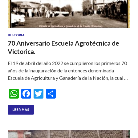
HISTORIA
70 Aniversario Escuela Agrotécnica de
Victorica.
El 19 de abril del año 2022 se cumplieron los primeros 70
años de la inauguración de la entonces denominada
Escuela de Agricultura y Ganadería de la Nación, la cual …
W
F
T
S
h
ac
w
h
at
e
itt
ar
LEER MÁS
s
b
er
e
A
o