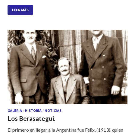
h
ac
w
h
at
e
itt
ar
LEER MÁS
s
b
er
e
A
o
p
o
p
k
GALERÍA
/
HISTORIA
/
NOTICIAS
Los Berasategui.
El primero en llegar a la Argentina fue Félix, (1913), quien