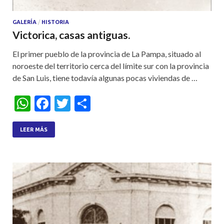
GALERÍA
/
HISTORIA
Victorica, casas antiguas.
El primer pueblo de la provincia de La Pampa, situado al
noroeste del territorio cerca del límite sur con la provincia
de San Luis, tiene todavía algunas pocas viviendas de …
W
F
T
S
h
ac
w
h
at
e
itt
ar
LEER MÁS
s
b
er
e
A
o
p
o
p
k