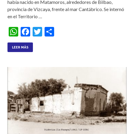
había nacido en Matamoros, alrededores de Bilbao,
provincia de Vizcaya, frente al mar Cantábrico. Se internó
en el Territorio …
W
F
T
S
h
ac
w
h
at
e
itt
ar
LEER MÁS
s
b
er
e
A
o
p
o
p
k