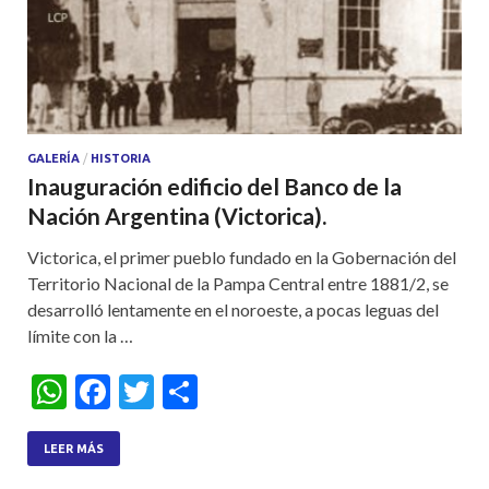
GALERÍA
/
HISTORIA
Inauguración edificio del Banco de la
Nación Argentina (Victorica).
Victorica, el primer pueblo fundado en la Gobernación del
Territorio Nacional de la Pampa Central entre 1881/2, se
desarrolló lentamente en el noroeste, a pocas leguas del
límite con la …
W
F
T
S
h
ac
w
h
at
e
itt
ar
LEER MÁS