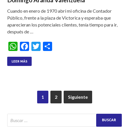
Cuando en enero de 1970 abrí mi oficina de Contador
Público, frente a la plaza de Victorica y esperaba que
aparecieran los potenciales clientes, tenía tiempo para ir,
después de …
W
F
T
S
h
ac
w
h
at
e
itt
ar
LEER MÁS
s
b
er
e
A
o
p
o
1
2
Siguiente
p
k