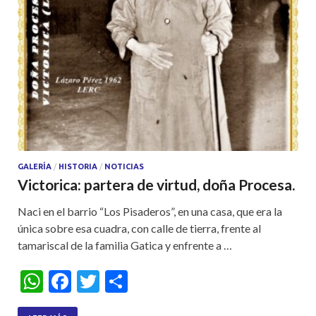
GALERÍA
/
HISTORIA
/
NOTICIAS
Victorica: partera de virtud, doña Procesa.
Naci en el barrio “Los Pisaderos”, en una casa, que era la
única sobre esa cuadra, con calle de tierra, frente al
tamariscal de la familia Gatica y enfrente a …
W
F
T
S
h
ac
w
h