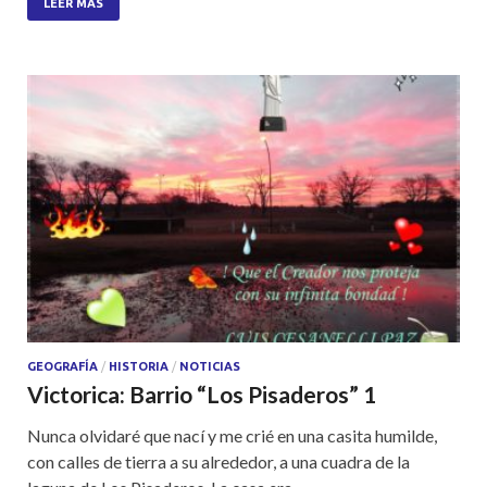
at
e
itt
ar
LEER MÁS
s
b
er
e
A
o
p
o
p
k
GEOGRAFÍA
/
HISTORIA
/
NOTICIAS
Victorica: Barrio “Los Pisaderos” 1
Nunca olvidaré que nací y me crié en una casita humilde,
con calles de tierra a su alrededor, a una cuadra de la