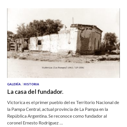
s
b
er
e
A
o
p
o
p
k
GALERÍA
/
HISTORIA
La casa del fundador.
Victorica es el primer pueblo del ex Territorio Nacional de
la Pampa Central, actual provincia de La Pampa en la
República Argentina. Se reconoce como fundador al
coronel Ernesto Rodríguez …