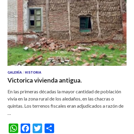
p
o
p
k
GALERÍA
/
HISTORIA
Victorica vivienda antigua.
En las primeras décadas la mayor cantidad de población
vivía en la zona rural de los aledaños, en las chacras o
quintas. Los terrenos fiscales eran adjudicados a razón de
…
W
F
T
S