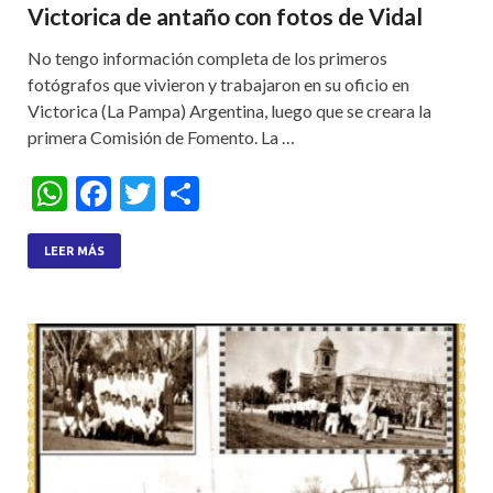
Victorica de antaño con fotos de Vidal
No tengo información completa de los primeros
fotógrafos que vivieron y trabajaron en su oficio en
Victorica (La Pampa) Argentina, luego que se creara la
primera Comisión de Fomento. La …
W
F
T
S
h
ac
w
h
at
e
itt
ar
LEER MÁS
s
b
er
e
A
o
p
o
p
k