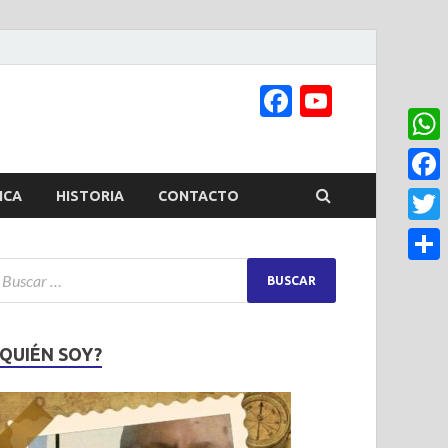
Facebook
YouTub
Channel
What
Face
ICA
HISTORIA
CONTACTO
Twitt
Share
¿QUIÉN SOY?