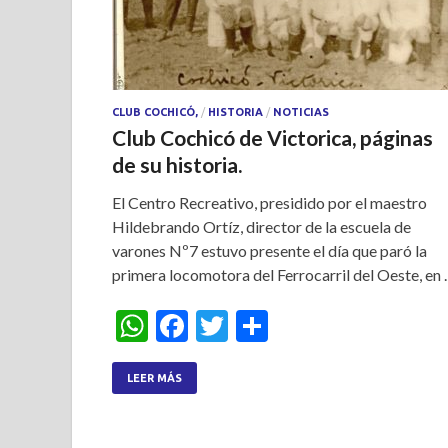
CLUB COCHICÓ,
/
HISTORIA
/
NOTICIAS
Club Cochicó de Victorica, páginas
de su historia.
El Centro Recreativo, presidido por el maestro
Hildebrando Ortíz, director de la escuela de
varones Nº7 estuvo presente el día que paró la
primera locomotora del Ferrocarril del Oeste, en
W
F
T
S
h
ac
w
h
at
e
itt
ar
LEER MÁS
s
b
er
e