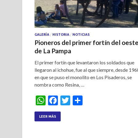
GALERÍA
/
HISTORIA
/
NOTICIAS
Pioneros del primer fortín del oest
de La Pampa
El primer fortín que levantaron los soldados que
llegaron al ichohue, fue al que siempre, desde 196
en que se puso el monolito en Los Pisaderos, se
nombra como Resina, …
W
F
T
S
h
ac
w
h
at
e
itt
ar
LEER MÁS
s
b
er
e