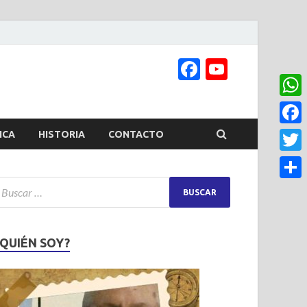
Facebook
YouTub
Channel
What
Face
ICA
HISTORIA
CONTACTO
Twitt
Share
¿QUIÉN SOY?