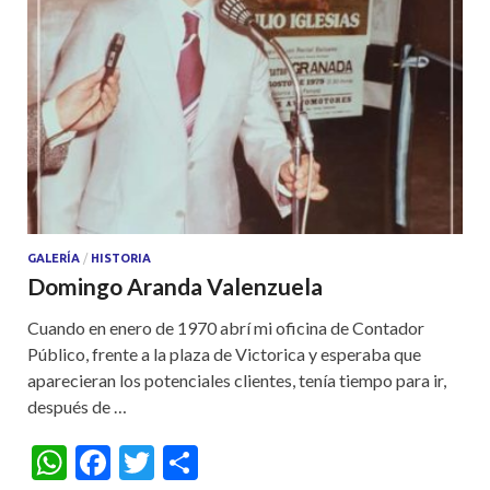
GALERÍA
/
HISTORIA
Domingo Aranda Valenzuela
Cuando en enero de 1970 abrí mi oficina de Contador
Público, frente a la plaza de Victorica y esperaba que
aparecieran los potenciales clientes, tenía tiempo para ir,
después de …
W
F
T
S