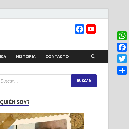
Facebook
YouTub
Channel
What
Face
ICA
HISTORIA
CONTACTO
Twitt
Share
¿QUIÉN SOY?