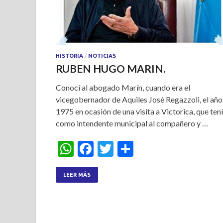
HISTORIA
/
NOTICIAS
RUBEN HUGO MARIN.
Conocí al abogado Marín, cuando era el
vicegobernador de Aquiles José Regazzoli, el año
1975 en ocasión de una visita a Victorica, que ten
como intendente municipal al compañero y …
W
F
T
S
h
ac
w
h
at
e
itt
ar
LEER MÁS
s
b
er
e
A
o