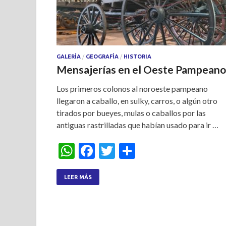
GALERÍA
/
GEOGRAFÍA
/
HISTORIA
Mensajerías en el Oeste Pampeano
Los primeros colonos al noroeste pampeano
llegaron a caballo, en sulky, carros, o algún otro
tirados por bueyes, mulas o caballos por las
antiguas rastrilladas que habían usado para ir …
W
F
T
S
h
ac
w
h
at
e
itt
ar
LEER MÁS
s
b
er
e
A
o