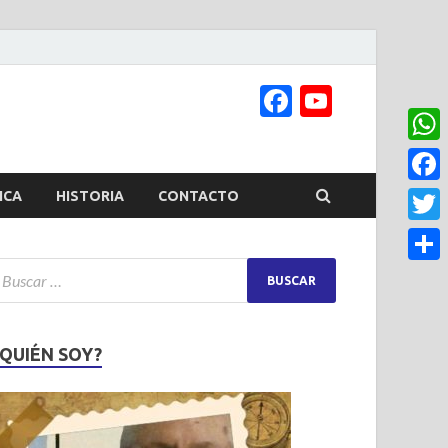
Facebook
YouTub
Channel
What
Face
ICA
HISTORIA
CONTACTO
Twitt
Share
¿QUIÉN SOY?