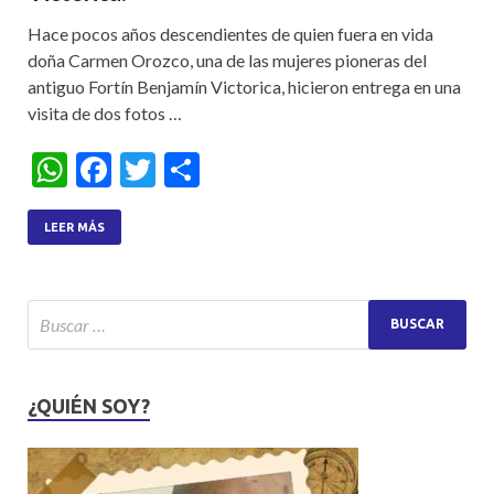
Hace pocos años descendientes de quien fuera en vida
doña Carmen Orozco, una de las mujeres pioneras del
antiguo Fortín Benjamín Victorica, hicieron entrega en una
visita de dos fotos …
W
F
T
S
h
ac
w
h
at
e
itt
ar
LEER MÁS
s
b
er
e
A
o
p
o
p
k
¿QUIÉN SOY?