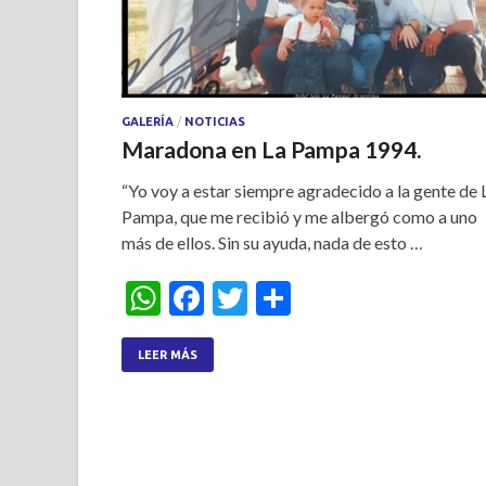
GALERÍA
/
NOTICIAS
Maradona en La Pampa 1994.
“Yo voy a estar siempre agradecido a la gente de 
Pampa, que me recibió y me albergó como a uno
más de ellos. Sin su ayuda, nada de esto …
W
F
T
S
h
ac
w
h
at
e
itt
ar
LEER MÁS
s
b
er
e
A
o
p
o