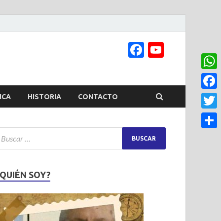
Facebook
YouTub
Channel
What
Face
ICA
HISTORIA
CONTACTO
Twitt
Share
¿QUIÉN SOY?