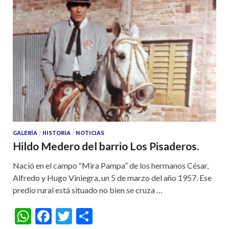
GALERÍA
/
HISTORIA
/
NOTICIAS
Hildo Medero del barrio Los Pisaderos.
Nació en el campo “Mira Pampa” de los hermanos César,
Alfredo y Hugo Viniegra, un 5 de marzo del año 1957. Ese
predio rural está situado no bien se cruza …
W
F
T
S