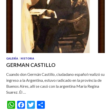
GALERÍA
/
HISTORIA
GERMAN CASTILLO
Cuando don Germán Castillo, ciudadano español realizó su
ingreso a la Argentina, estuvo radicado en la provincia de
Buenos Aires, allí se casó con la argentina María Regina
Suarez. Él …
W
F
T
S