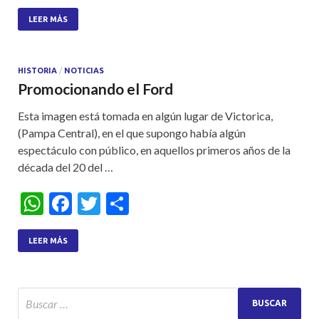
h
ac
w
h
at
e
itt
ar
LEER MÁS
s
b
er
e
A
o
HISTORIA
/
NOTICIAS
Promocionando el Ford
p
o
p
k
Esta imagen está tomada en algún lugar de Victorica,
(Pampa Central), en el que supongo había algún
espectáculo con público, en aquellos primeros años de la
década del 20 del …
W
F
T
S
h
ac
w
h
at
e
itt
ar
LEER MÁS
s
b
er
e
A
o
p
o