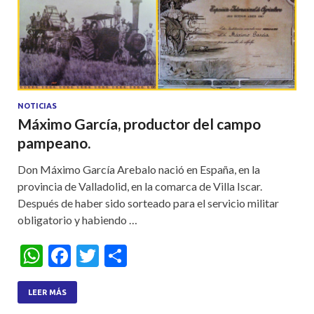
NOTICIAS
Máximo García, productor del campo
pampeano.
Don Máximo García Arebalo nació en España, en la
provincia de Valladolid, en la comarca de Villa Iscar.
Después de haber sido sorteado para el servicio militar
obligatorio y habiendo …
W
F
T
S
h
ac
w
h
at
e
itt
ar
LEER MÁS