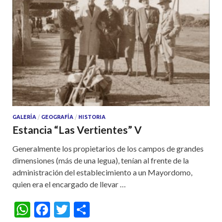
GALERÍA
/
GEOGRAFÍA
/
HISTORIA
Estancia “Las Vertientes” V
Generalmente los propietarios de los campos de grandes
dimensiones (más de una legua), tenían al frente de la
administración del establecimiento a un Mayordomo,
quien era el encargado de llevar …
W
F
T
S