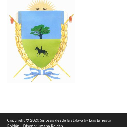
Copyright © 2020 Síntesis desde la atalaya by Luis Ernesto
Roldán. - Diseño: Jimena Roldán