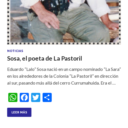
NOTICIAS
Sosa, el poeta de La Pastoril
Eduardo “Lalo” Sosa nació en un campo nominado “La Sara”
en los alrededores de la Colonia “La Pastoril” en dirección
al sur, pasando más allá del cerro Currumahuida. Era el …
W
F
T
S
h
ac
w
h
at
e
itt
ar
LEER MÁS
s
b
er
e