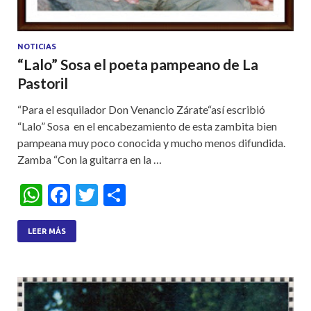
NOTICIAS
“Lalo” Sosa el poeta pampeano de La
Pastoril
“Para el esquilador Don Venancio Zárate“así escribió
“Lalo” Sosa en el encabezamiento de esta zambita bien
pampeana muy poco conocida y mucho menos difundida.
Zamba “Con la guitarra en la …
W
F
T
S
h
ac
w
h
at
e
itt
ar
LEER MÁS
s
b
er
e
A
o
p
o