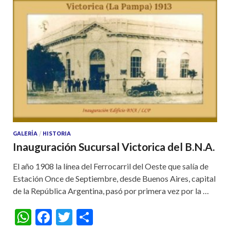
GALERÍA
/
HISTORIA
Inauguración Sucursal Victorica del B.N.A.
El año 1908 la línea del Ferrocarril del Oeste que salía de
Estación Once de Septiembre, desde Buenos Aires, capital
de la República Argentina, pasó por primera vez por la …
W
F
T
S