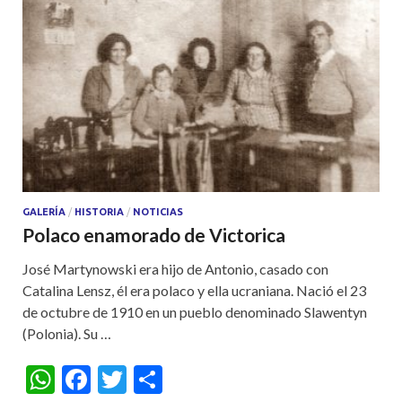
GALERÍA
/
HISTORIA
/
NOTICIAS
Polaco enamorado de Victorica
José Martynowski era hijo de Antonio, casado con
Catalina Lensz, él era polaco y ella ucraniana. Nació el 23
de octubre de 1910 en un pueblo denominado Slawentyn
(Polonia). Su …
W
F
T
S