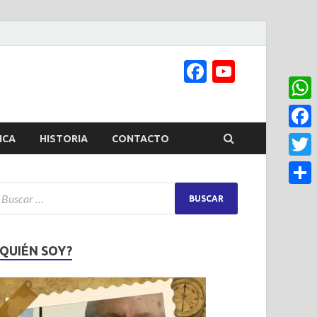
Facebook
YouTub
Channel
What
Face
ICA
HISTORIA
CONTACTO
Twitt
Share
¿QUIÉN SOY?