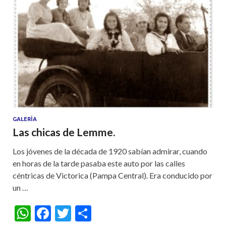
GALERÍA
Las chicas de Lemme.
Los jóvenes de la década de 1920 sabían admirar, cuando
en horas de la tarde pasaba este auto por las calles
céntricas de Victorica (Pampa Central). Era conducido por
un …
W
F
T
S