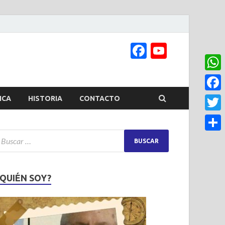
Facebook
YouTub
Channel
What
Face
ICA
HISTORIA
CONTACTO
Twitt
Share
¿QUIÉN SOY?