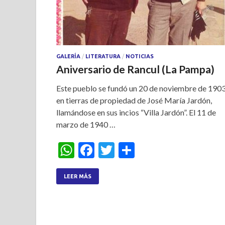
GALERÍA
/
LITERATURA
/
NOTICIAS
Aniversario de Rancul (La Pampa)
Este pueblo se fundó un 20 de noviembre de 190
en tierras de propiedad de José María Jardón,
llamándose en sus incios “Villa Jardón”. El 11 de
marzo de 1940 …
W
F
T
S
h
ac
w
h
at
e
itt
ar
LEER MÁS
s
b
er
e
A
o