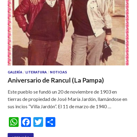
GALERÍA
/
LITERATURA
/
NOTICIAS
Aniversario de Rancul (La Pampa)
Este pueblo se fundó un 20 de noviembre de 1903 en
tierras de propiedad de José María Jardón, llamándose en
sus incios “Villa Jardón”. El 11 de marzo de 1940 …
W
F
T
S
h
ac
w
h