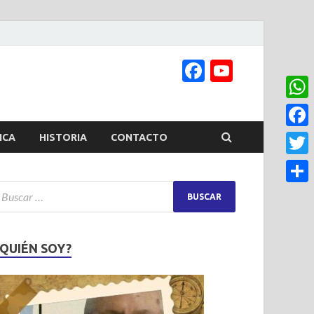
Facebook
YouTub
Channel
What
Face
ICA
HISTORIA
CONTACTO
Twitt
Share
¿QUIÉN SOY?