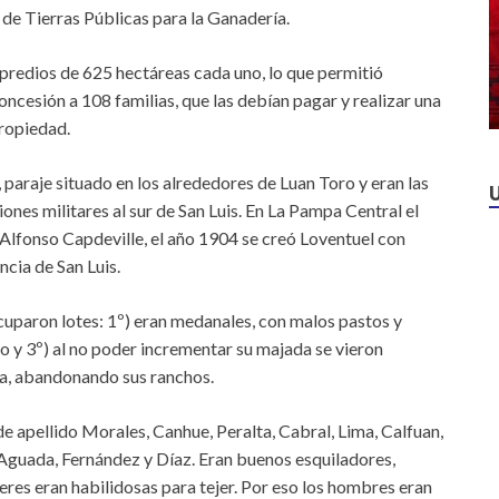
de Tierras Públicas para la Ganadería.
 predios de 625 hectáreas cada uno, lo que permitió
ncesión a 108 familias, que las debían pagar y realizar una
propiedad.
 paraje situado en los alrededores de Luan Toro y eran las
ones militares al sur de San Luis. En La Pampa Central el
 Alfonso Capdeville, el año 1904 se creó Loventuel con
ncia de San Luis.
cuparon lotes: 1º) eran medanales, con malos pastos y
so y 3º) al no poder incrementar su majada se vieron
ia, abandonando sus ranchos.
e apellido Morales, Canhue, Peralta, Cabral, Lima, Calfuan,
 Aguada, Fernández y Díaz. Eran buenos esquiladores,
res eran habilidosas para tejer. Por eso los hombres eran