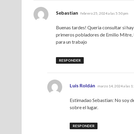
dice:
Sebastian
febrero 25, 2024 a las 5:50 pm
Buenas tardes! Queria consultar si hay
primeros pobladores de Emilio Mitre, la
para un trabajo
RESPONDER
dice:
Luis Roldán
marzo 14, 2024 a las 1
Estimadao Sebastian: No soy de
sobre el lugar.
RESPONDER