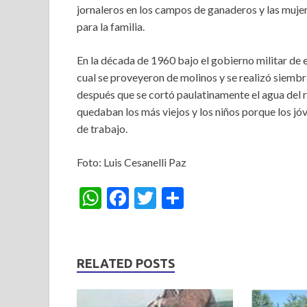
jornaleros en los campos de ganaderos y las muje
para la familia.
En la década de 1960 bajo el gobierno militar de 
cual se proveyeron de molinos y se realizó siembr
después que se cortó paulatinamente el agua del r
quedaban los más viejos y los niños porque los j
de trabajo.
Foto: Luis Cesanelli Paz
W
F
T
S
h
ac
w
h
at
e
itt
ar
s
b
er
e
RELATED POSTS
A
o