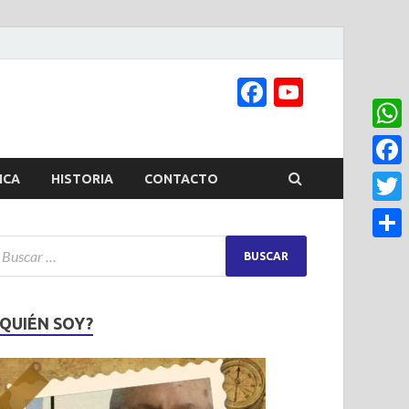
Facebook
YouTub
Channel
What
Face
ICA
HISTORIA
CONTACTO
Twitt
Share
¿QUIÉN SOY?