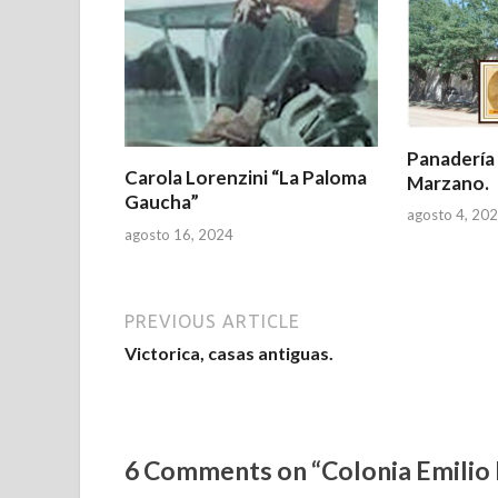
p
o
p
k
Panadería
Carola Lorenzini “La Paloma
Marzano.
Gaucha”
agosto 4, 20
agosto 16, 2024
PREVIOUS ARTICLE
Victorica, casas antiguas.
6 Comments on “Colonia Emilio 