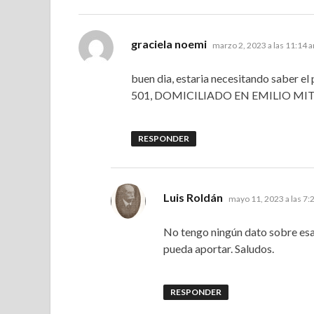
dice:
graciela noemi
marzo 2, 2023 a las 11:14 
buen dia, estaria necesitando saber
501, DOMICILIADO EN EMILIO MITRE. 
RESPONDER
dice:
Luis Roldán
mayo 11, 2023 a las 7:
No tengo ningún dato sobre esa
pueda aportar. Saludos.
RESPONDER