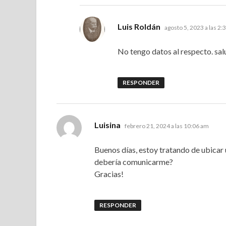
dice:
Luis Roldán
agosto 5, 2023 a las 2:
No tengo datos al respecto. sal
RESPONDER
dice:
Luisina
febrero 21, 2024 a las 10:06 am
Buenos días, estoy tratando de ubicar
debería comunicarme?
Gracias!
RESPONDER