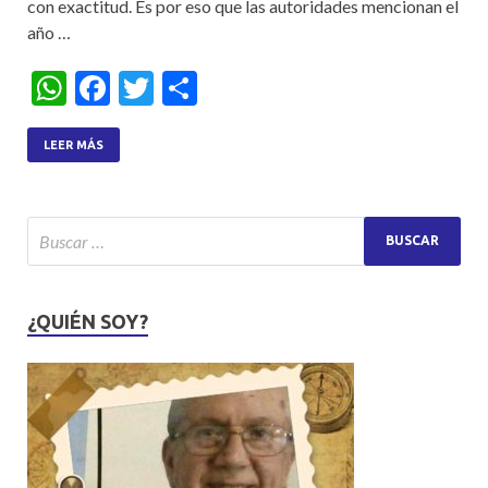
con exactitud. Es por eso que las autoridades mencionan el
año …
W
F
T
S
h
ac
w
h
at
e
itt
ar
LEER MÁS
s
b
er
e
A
o
p
o
p
k
¿QUIÉN SOY?