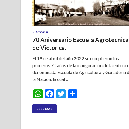
HISTORIA
70 Aniversario Escuela Agrotécnica
de Victorica.
El 19 de abril del año 2022 se cumplieron los
primeros 70 años de la inauguración de la entonc
denominada Escuela de Agricultura y Ganadería 
la Nación, la cual …
W
F
T
S
h
ac
w
h
at
e
itt
ar
LEER MÁS
s
b
er
e