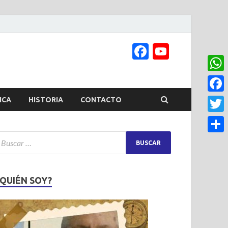
Facebook
YouTub
Channel
What
Face
ICA
HISTORIA
CONTACTO
Twitt
Share
¿QUIÉN SOY?