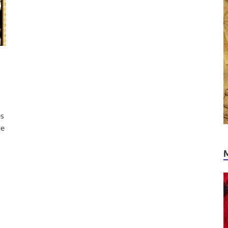
es
de