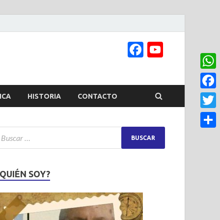
Facebook
YouTub
Channel
What
Face
ICA
HISTORIA
CONTACTO
Twitt
Share
¿QUIÉN SOY?