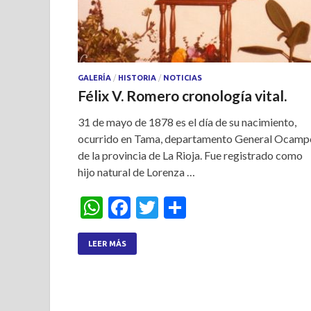
GALERÍA
/
HISTORIA
/
NOTICIAS
Félix V. Romero cronología vital.
31 de mayo de 1878 es el día de su nacimiento,
ocurrido en Tama, departamento General Ocamp
de la provincia de La Rioja. Fue registrado como
hijo natural de Lorenza …
W
F
T
S
h
ac
w
h
at
e
itt
ar
LEER MÁS
s
b
er
e
A
o