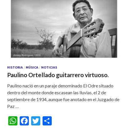
HISTORIA
/
MÚSICA
/
NOTICIAS
Paulino Ortellado guitarrero virtuoso.
Paulino nació en un paraje denominado El Odre situado
dentro del monte donde escasean las lluvias, el 2 de
septiembre de 1934, aunque fue anotado en el Juzgado de
Paz …
W
F
T
S