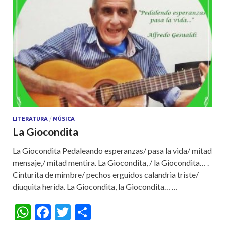
LITERATURA
/
MÚSICA
La Giocondita
La Giocondita Pedaleando esperanzas/ pasa la vida/ mitad
mensaje,/ mitad mentira. La Giocondita, / la Giocondita… .
Cinturita de mimbre/ pechos erguidos calandria triste/
diuquita herida. La Giocondita, la Giocondita… …
W
F
T
S