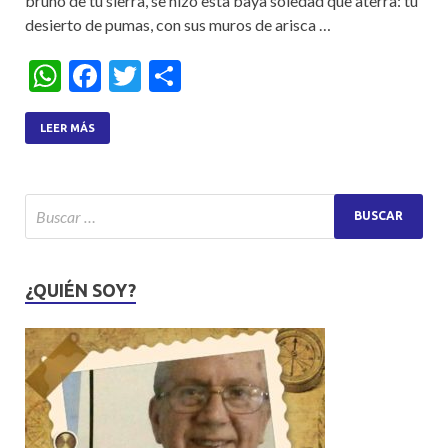
bruno de tu sierra, se hizo esta baya soledad que aterra: tu
desierto de pumas, con sus muros de arisca …
W
F
T
S
h
ac
w
h
at
e
itt
ar
LEER MÁS
s
b
er
e
A
o
p
o
p
k
¿QUIÉN SOY?