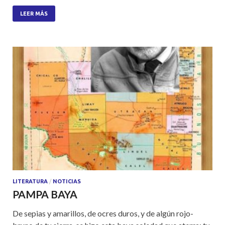
h
ac
w
h
at
e
itt
ar
LEER MÁS
s
b
er
e
A
o
p
o
p
k
LITERATURA
/
NOTICIAS
PAMPA BAYA
De sepias y amarillos, de ocres duros, y de algún rojo-