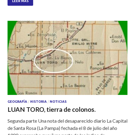
at
e
itt
ar
LEER MÁS
s
b
er
e
A
o
p
o
p
k
GEOGRAFÍA
/
HISTORIA
/
NOTICIAS
LUAN TORO, tierra de colonos.
Segunda parte Una nota del desaparecido diario La Capital
de Santa Rosa (La Pampa) fechada el 8 de julio del año