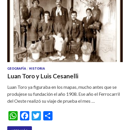
GEOGRAFÍA
/
HISTORIA
Luan Toro y Luis Cesanelli
Luan Toro ya figuraba en los mapas, mucho antes que se
produjese su fundación el año 1908. Ese año el Ferrocarril
del Oeste realizó su viaje de prueba el mes …
W
F
T
S
h
ac
w
h