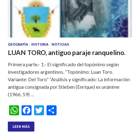
GEOGRAFÍA
/
HISTORIA
/
NOTICIAS
LUAN TORO, antiguo paraje ranquelino.
Primera parte.- 1.- El significado del topónimo según
investigadores argentinos. “Topónimo: Luan Toro.
Variante: Del Toro” “Análisis y significado: La información
antigua consignada por Stieben (Enrique) es unánime
(1966, 59) …
W
F
T
S
h
ac
w
h
at
e
itt
ar
LEER MÁS