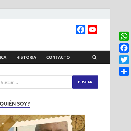
Facebook
YouTub
Channel
What
Face
ICA
HISTORIA
CONTACTO
Twitt
Share
¿QUIÉN SOY?