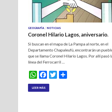
GEOGRAFÍA
/
NOTICIAS
Coronel Hilario Lagos, aniversario.
Si buscan en el mapa de La Pampa al norte, en el
Departamento Chapaleufú, encontrarán un puebl
que se llama Coronel Hilario Lagos. Por allí pasó l
línea del Ferrocarril …
W
F
T
S
h
ac
w
h
at
e
itt
ar
LEER MÁS
s
b
er
e
A
o