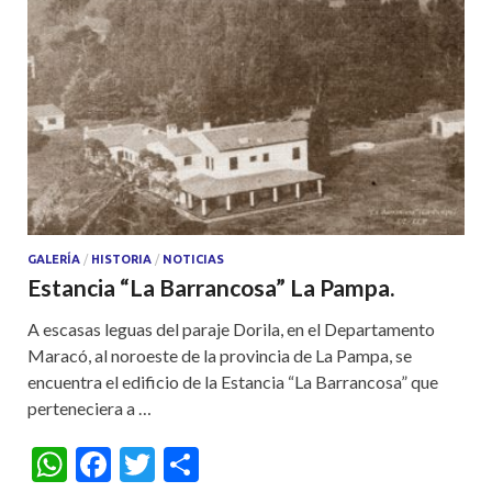
GALERÍA
/
HISTORIA
/
NOTICIAS
Estancia “La Barrancosa” La Pampa.
A escasas leguas del paraje Dorila, en el Departamento
Maracó, al noroeste de la provincia de La Pampa, se
encuentra el edificio de la Estancia “La Barrancosa” que
perteneciera a …
W
F
T
S