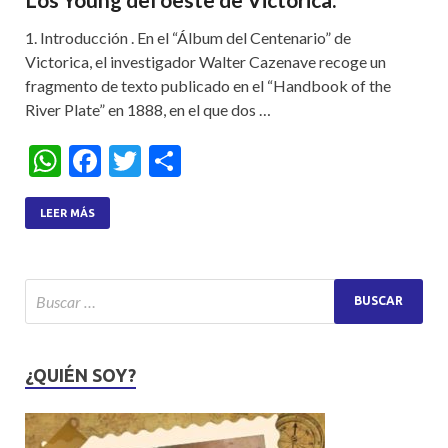
1. Introducción . En el “Álbum del Centenario” de
Victorica, el investigador Walter Cazenave recoge un
fragmento de texto publicado en el “Handbook of the
River Plate” en 1888, en el que dos …
W
F
T
S
h
ac
w
h
at
e
itt
ar
LEER MÁS
s
b
er
e
A
o
p
o
p
k
¿QUIÉN SOY?