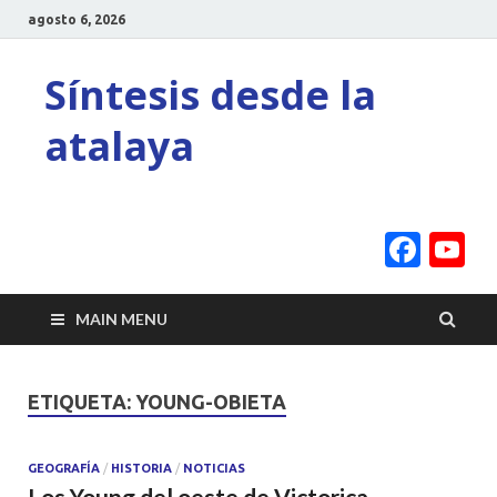
agosto 6, 2026
Síntesis desde la
atalaya
Face
Y
C
MAIN MENU
ETIQUETA:
YOUNG-OBIETA
GEOGRAFÍA
/
HISTORIA
/
NOTICIAS
Los Young del oeste de Victorica.