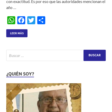
con exactitud. Es por eso que las autoridades mencionan el
año …
W
F
T
S
h
ac
w
h
at
e
itt
ar
LEER MÁS
s
b
er
e
A
o
p
o
p
k
¿QUIÉN SOY?