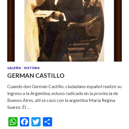
GALERÍA
/
HISTORIA
GERMAN CASTILLO
Cuando don Germán Castillo, ciudadano español realizó su
ingreso a la Argentina, estuvo radicado en la provincia de
Buenos Aires, allí se casó con la argentina María Regina
Suarez. Él …
W
F
T
S