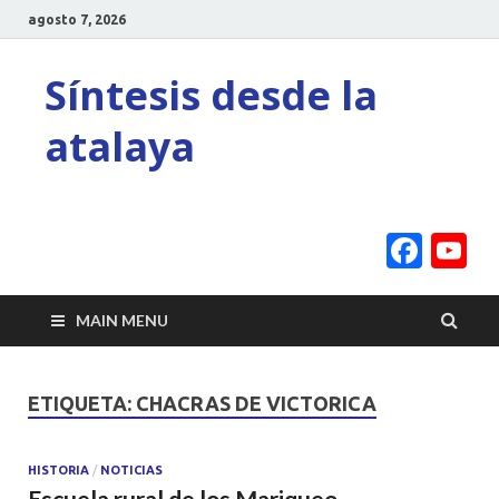
agosto 7, 2026
Síntesis desde la
atalaya
Face
Y
C
MAIN MENU
ETIQUETA:
CHACRAS DE VICTORICA
HISTORIA
/
NOTICIAS
Escuela rural de los Mariqueo.