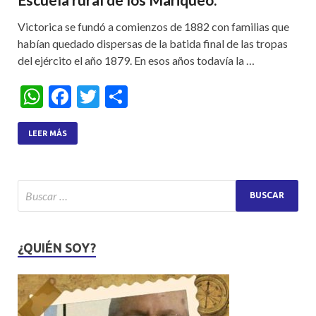
Victorica se fundó a comienzos de 1882 con familias que
habían quedado dispersas de la batida final de las tropas
del ejército el año 1879. En esos años todavía la …
W
F
T
S
h
ac
w
h
at
e
itt
ar
LEER MÁS
s
b
er
e
A
o
p
o
p
k
¿QUIÉN SOY?