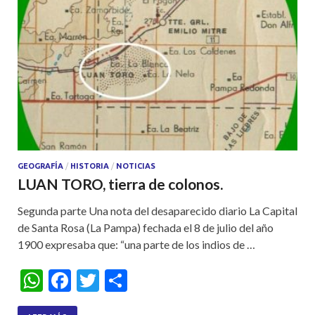
GEOGRAFÍA
/
HISTORIA
/
NOTICIAS
LUAN TORO, tierra de colonos.
Segunda parte Una nota del desaparecido diario La Capital
de Santa Rosa (La Pampa) fechada el 8 de julio del año
1900 expresaba que: “una parte de los indios de …
W
F
T
S
h
ac
w
h