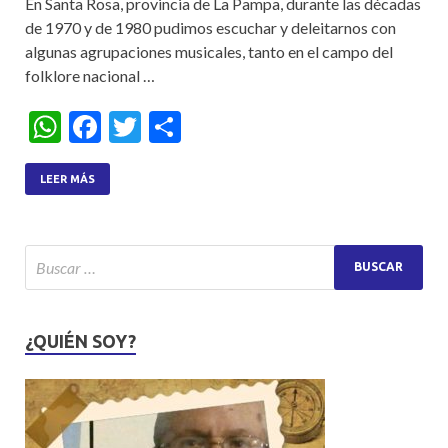
En Santa Rosa, provincia de La Pampa, durante las décadas
de 1970 y de 1980 pudimos escuchar y deleitarnos con
algunas agrupaciones musicales, tanto en el campo del
folklore nacional …
W
F
T
S
h
ac
w
h
at
e
itt
ar
LEER MÁS
s
b
er
e
A
o
p
o
p
k
¿QUIÉN SOY?