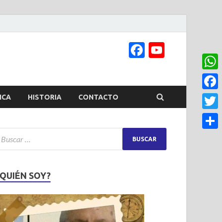
Facebook
YouTub
Channel
What
Face
ICA
HISTORIA
CONTACTO
Twitt
Share
¿QUIÉN SOY?