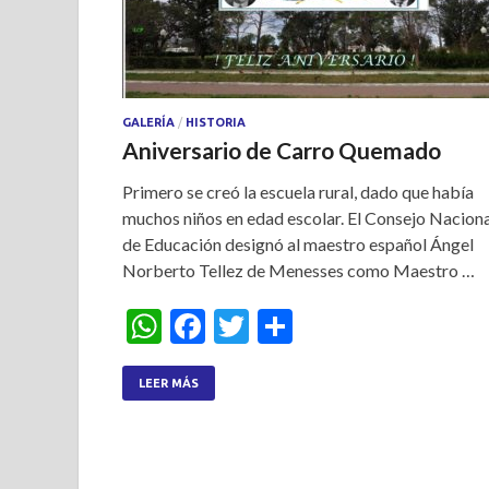
GALERÍA
/
HISTORIA
Aniversario de Carro Quemado
Primero se creó la escuela rural, dado que había
muchos niños en edad escolar. El Consejo Naciona
de Educación designó al maestro español Ángel
Norberto Tellez de Menesses como Maestro …
W
F
T
S
h
ac
w
h
at
e
itt
ar
LEER MÁS
s
b
er
e
A
o