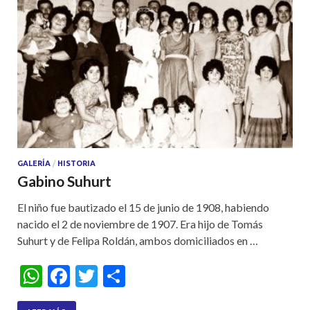
GALERÍA
/
HISTORIA
Gabino Suhurt
El niño fue bautizado el 15 de junio de 1908, habiendo
nacido el 2 de noviembre de 1907. Era hijo de Tomás
Suhurt y de Felipa Roldán, ambos domiciliados en …
W
F
T
S
h
ac
w
h