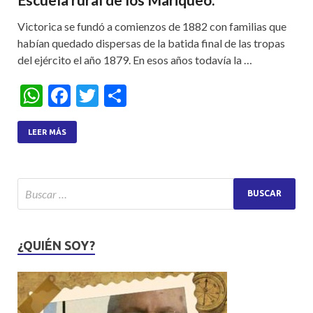
Victorica se fundó a comienzos de 1882 con familias que
habían quedado dispersas de la batida final de las tropas
del ejército el año 1879. En esos años todavía la …
W
F
T
S
h
ac
w
h
at
e
itt
ar
LEER MÁS
s
b
er
e
A
o
p
o
p
k
¿QUIÉN SOY?