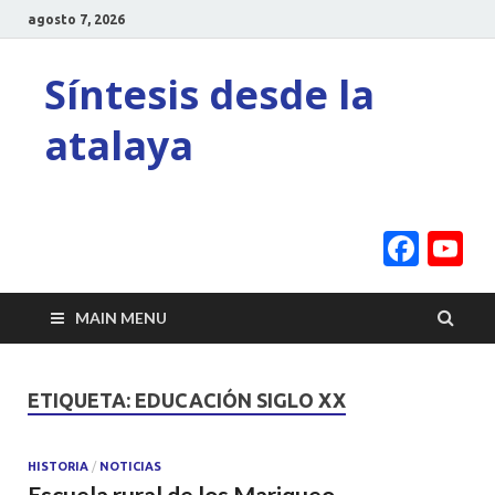
agosto 7, 2026
Síntesis desde la
atalaya
Face
Y
C
MAIN MENU
ETIQUETA:
EDUCACIÓN SIGLO XX
HISTORIA
/
NOTICIAS
Escuela rural de los Mariqueo.