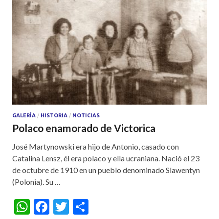
GALERÍA
/
HISTORIA
/
NOTICIAS
Polaco enamorado de Victorica
José Martynowski era hijo de Antonio, casado con
Catalina Lensz, él era polaco y ella ucraniana. Nació el 23
de octubre de 1910 en un pueblo denominado Slawentyn
(Polonia). Su …
W
F
T
S