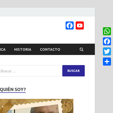
Facebook
YouTub
Channel
What
Face
ICA
HISTORIA
CONTACTO
Twitt
Share
¿QUIÉN SOY?