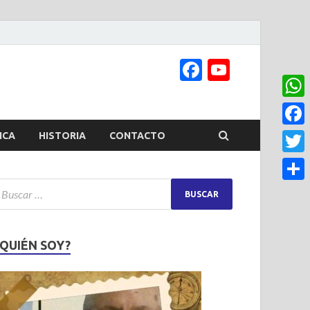
Facebook
YouTub
Channel
What
Face
ICA
HISTORIA
CONTACTO
Twitt
Share
¿QUIÉN SOY?