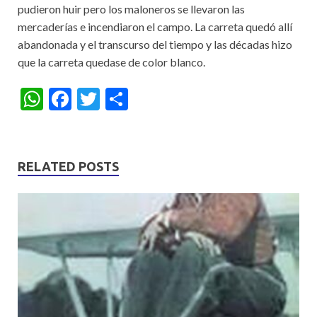
pudieron huir pero los maloneros se llevaron las
mercaderías e incendiaron el campo. La carreta quedó allí
abandonada y el transcurso del tiempo y las décadas hizo
que la carreta quedase de color blanco.
W
F
T
S
h
ac
w
h
at
e
itt
ar
s
b
er
e
RELATED POSTS
A
o
p
o
p
k